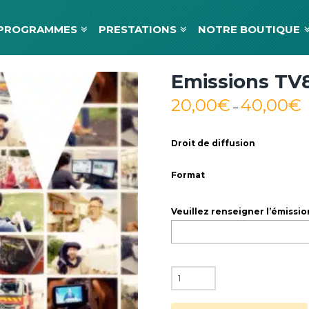
PROGRAMMES
PRESTATIONS
NOTRE BOUTIQUE
Emissions TV
20,00
€
40,00
€
–
Droit de diffusion
Format
Veuillez renseigner l’émissio
quantité
de
Emissions