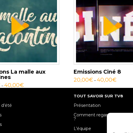
ons La malle aux
Emissions Ciné 8
ines
20,00
€
40,00
€
–
€
40,00
€
–
TOUT SAVOIR SUR TV8
 d’été
Présentation
s
Comment regarder TV8 Mose
?
s
L’équipe