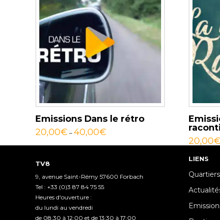
Emissions Dans le rétro
Emissi
racont
20,00
€
40,00
€
–
20,00
LIENS
TV8
Quartiers
9, avenue Saint-Rémy 57600 Forbach
Tel : +33 (0)3 87 84 75 55
Actualité
Heures d'ouverture :
Emission
du lundi au vendredi
de 08:30 à 12:00 et de 13:30 à 17:00