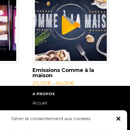
Emissions Comme à la
maison
20,00
€
40,00
€
–
A PROPOS
Accueil
lle-Est
Contact
Gérer le consentement aux cookies
Mentions Légales / Crédits