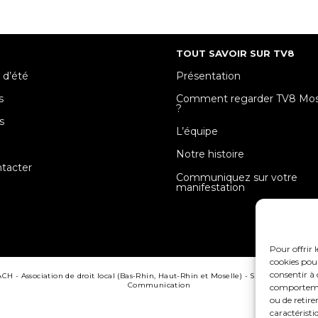
TOUT SAVOIR SUR TV8
 d’été
Présentation
s
Comment regarder TV8 Mose
?
s
L’équipe
e
Notre histoire
tacter
Communiquez sur votre
manifestation
Pour offrir 
cookies pour
consentir à 
 - Association de droit local (Bas-Rhin, Haut-Rhin et Moselle) - SIRET : 510 405 50
Communication
comportement
ou de retire
caractéristi