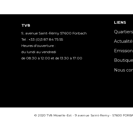
LIENS
TV8
Quartiers
9, avenue Saint-Rémy 57600 Forbach
Tel : +33 (0)3 87 84 75 55
Actualité
Heures d'ouverture :
Emission
du lundi au vendredi
de 08:30 à 12:00 et de 13:30 à 17:00
Boutiqu
Nous con
© 2020 TV8 Moselle-Est - 9 avenue Saint-Remy - 57600 FORBACH