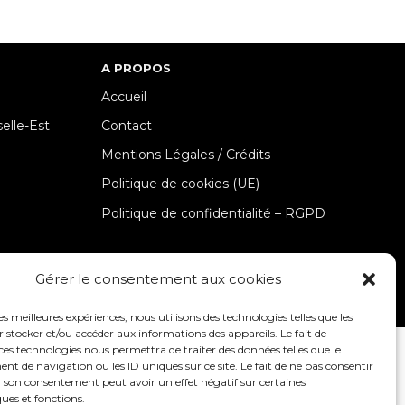
A PROPOS
Accueil
lle-Est
Contact
Mentions Légales / Crédits
Politique de cookies (UE)
Politique de confidentialité – RGPD
SUIVEZ-NOUS
Gérer le consentement aux cookies
les meilleures expériences, nous utilisons des technologies telles que les
 stocker et/ou accéder aux informations des appareils. Le fait de
ces technologies nous permettra de traiter des données telles que le
9 00017 –
Création et programmation de sites internet : Déclic
 de navigation ou les ID uniques sur ce site. Le fait de ne pas consentir
r son consentement peut avoir un effet négatif sur certaines
ques et fonctions.