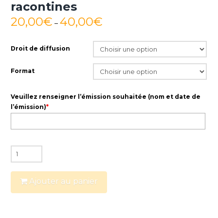
racontines
20,00
€
40,00
€
–
Droit de diffusion
Format
Veuillez renseigner l’émission souhaitée (nom et date de
l’émission)
*
quantité
de
Emissions
Ajouter au panier
La
malle
aux
racontines