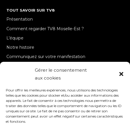
TOUT SAVOIR SUR TV8
Présentation
Comment regarder TV8 Moselle-Est ?
L’équipe
Notre histoire
Communiquez sur votre manifestation
Gérer le consentement
A PROPOS
aux cookies
Accueil
Pour offrir les meilleures expériences, nous utilisons des technologies
Contact
telles que les cookies pour stocker et/ou accéder aux informations des
appareils. Le fait de consentir à ces technologies nous permettra de
Mentions Légales / Crédits
traiter des données telles que le comportement de navigation ou les ID
Politique de cookies (UE)
uniques sur ce site. Le fait de ne pas consentir ou de retirer son
consentement peut avoir un effet négatif sur certaines caractéristiques
Politique de confidentialité – RGPD
et fonctions.