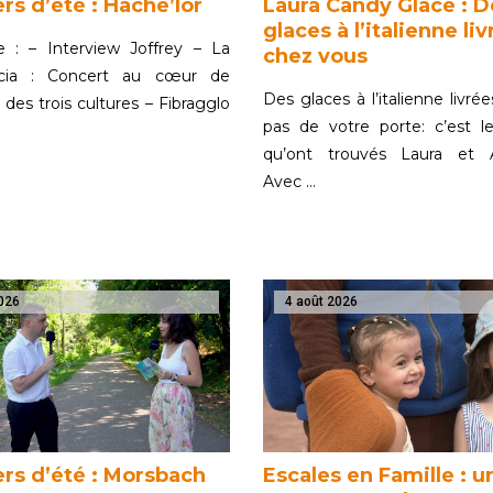
rs d’été : Hache’lor
Laura Candy Glace : D
glaces à l’italienne li
 : – Interview Joffrey – La
chez vous
ncia : Concert au cœur de
Des glaces à l’italienne livré
 des trois cultures – Fibragglo
pas de votre porte: c’est l
qu’ont trouvés Laura et A
Avec …
026
4 août 2026
ers d’été : Morsbach
Escales en Famille : u