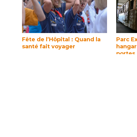
Fête de l’Hôpital : Quand la
Parc Ex
santé fait voyager
hangar 
portes
Se soigner autrement, en voyageant!
Elles ont
L’hôpital Filieris de Freyming-Merlebach
sous et s
a organisé sa fête de l’hôpital en
du bassin 
interne mêlant ateliers santé …
22 juillet 2026
22 juille