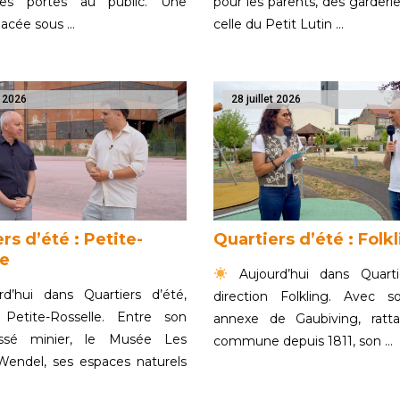
ses portes au public. Une
pour les parents, des garde
lacée sous …
celle du Petit Lutin …
t 2026
28 juillet 2026
rs d’été : Petite-
Quartiers d’été : Folk
le
Aujourd’hui dans Quarti
d’hui dans Quartiers d’été,
direction Folkling. Avec so
n Petite-Rosselle. Entre son
annexe de Gaubiving, ratt
assé minier, le Musée Les
commune depuis 1811, son …
Wendel, ses espaces naturels