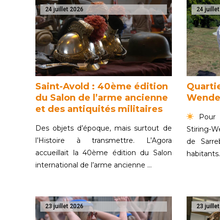
24 juillet 2026
24 juille
Saint-Avold : 40ème édition
Quartie
du Salon de l’arme ancienne
Wende
et des antiquités militaires
Pour c
Des objets d’époque, mais surtout de
Stiring-
l’Histoire à transmettre. L’Agora
de Sarr
accueillait la 40ème édition du Salon
habitant
international de l’arme ancienne …
23 juillet 2026
23 juille