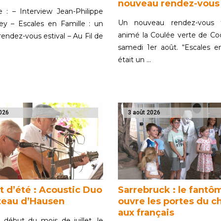
nouveau rendez-vous 
 : – Interview Jean-Philippe
Un nouveau rendez-vous f
ey – Escales en Famille : un
animé la Coulée verte de Co
endez-vous estival – Au Fil de
samedi 1er août. “Escales e
était un …
026
3 août 2026
t d’été : Acoustic Duo
Sarrebruck : le fantô
teau d’Hausen
ouvre les portes du c
aux français
 début du mois de juillet, le