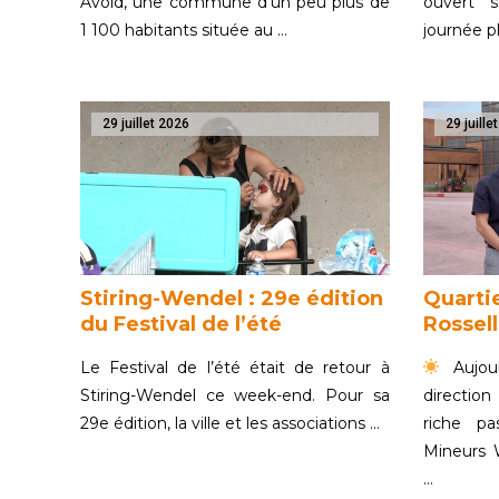
Avold, une commune d’un peu plus de
ouvert 
1 100 habitants située au …
journée p
29 juillet 2026
29 juille
Stiring-Wendel : 29e édition
Quartie
du Festival de l’été
Rossel
Le Festival de l’été était de retour à
Aujour
Stiring-Wendel ce week-end. Pour sa
directio
29e édition, la ville et les associations …
riche p
Mineurs 
…