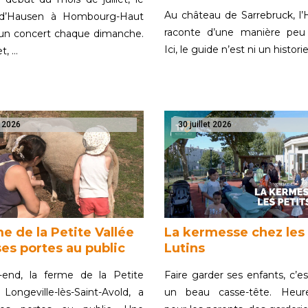
Au château de Sarrebruck, l’H
 d’Hausen à Hombourg-Haut
raconte d’une manière peu o
 un concert chaque dimanche.
Ici, le guide n’est ni un histori
et, …
t 2026
30 juillet 2026
e de la Petite Vallée
La kermesse chez les 
es portes au public
Lutins
end, la ferme de la Petite
Faire garder ses enfants, c’e
 Longeville-lès-Saint-Avold, a
un beau casse-tête. Heur