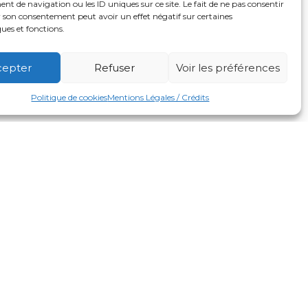
 de navigation ou les ID uniques sur ce site. Le fait de ne pas consentir
r son consentement peut avoir un effet négatif sur certaines
ques et fonctions.
cepter
Refuser
Voir les préférences
mbourg-
Water Warrior : les jeunes
Politique de cookies
Mentions Légales / Crédits
relèvent le défi
 d’été, on
Au parc central de Behren-lès-Forbach,
g-Haut.
les jeunes ne craignent pas d’être
n château
mouillés. Le 15 juillet, ils participent à la
première …
21 juillet 2026