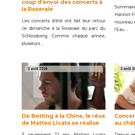
coup d’envoi des concerts à
Sommaire
la Roseraie
Hanriot-F
Les concerts d’été ont fait leur retour
nouveau r
ce dimanche à la Roseraie du parc du
l’Eau …
Schlossberg. Comme chaque année,
plusieurs …
3 août 2026
3 août 2
De Betting à la Chine, le rêve
Concer
de Matteo Licata se réalise
au châ
À seulement 22 ans, Matteo Licata
Depuis le