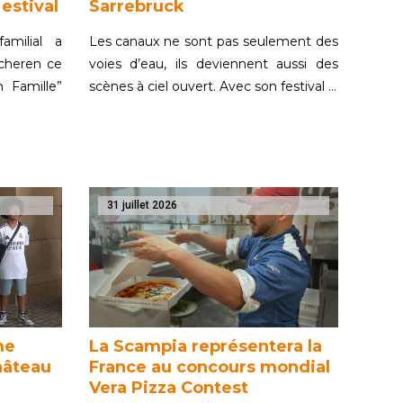
estival
Sarrebruck
amilial a
Les canaux ne sont pas seulement des
cheren ce
voies d’eau, ils deviennent aussi des
n Famille”
scènes à ciel ouvert. Avec son festival …
31 juillet 2026
me
La Scampia représentera la
hâteau
France au concours mondial
Vera Pizza Contest