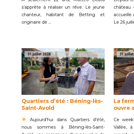
s’apprête à réaliser un rêve. Le jeune
château
chanteur, habitant de Betting et
accueille
originaire de …
Le 26 juill
31 juillet 2026
31 juille
Quartiers d’été : Béning-lès-
La ferm
Saint-Avold
ouvre s
Aujourd’hui dans Quartiers d’été,
Ce week-
nous sommes à Béning-lès-Saint-
Vallée, à