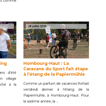
ries comme
28 juillet 2026
ling
Hombourg-Haut : La
Caravane du Sport fait étape
ers d’été
à l’étang de la Papiermühle
n village
Comme un parfum de vacances flottait
aché à la
vendredi dernier à l’étang de la
Papiermühle, à Hombourg-Haut. Pour
la sixième année, la …