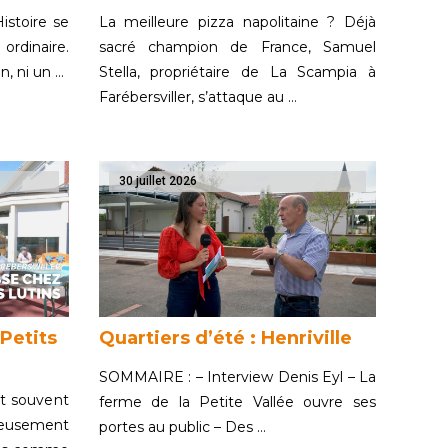
istoire se
La meilleure pizza napolitaine ? Déjà
rdinaire.
sacré champion de France, Samuel
en, ni un …
Stella, propriétaire de La Scampia à
Farébersviller, s’attaque au …
30 juillet 2026
Petits
Quartiers d’été : Henriville
SOMMAIRE : – Interview Denis Eyl – La
st souvent
ferme de la Petite Vallée ouvre ses
eusement
portes au public – Des …