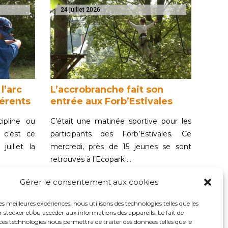
24 juillet 2026
 l’arc
L’accrobranche fait son
érents
entrée aux Forb’Estivales
ipline ou
C’était une matinée sportive pour les
 c’est ce
participants des Forb’Estivales. Ce
uillet la
mercredi, près de 15 jeunes se sont
retrouvés à l’Ecopark …
Gérer le consentement aux cookies
les meilleures expériences, nous utilisons des technologies telles que les
 stocker et/ou accéder aux informations des appareils. Le fait de
23 juillet 2026
ces technologies nous permettra de traiter des données telles que le