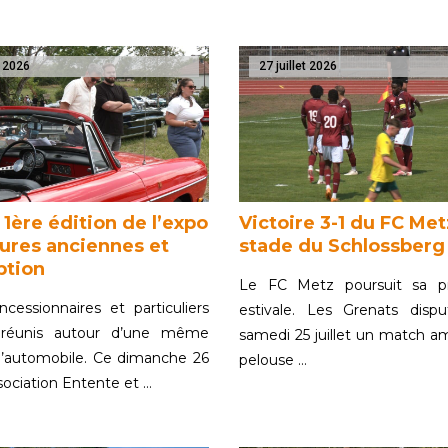
t 2026
27 juillet 2026
 1ère édition de l’expo
Victoire 3-1 du FC Met
tures anciennes et
stade du Schlossberg
ption
Le FC Metz poursuit sa pr
ncessionnaires et particuliers
estivale. Les Grenats dispu
 réunis autour d’une même
samedi 25 juillet un match ami
 l’automobile. Ce dimanche 26
pelouse …
’association Entente et …