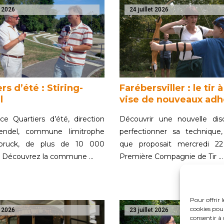
t 2026
24 juillet 2026
rs d’été : Stiring-
Farébersviller : le tir à
l
vise de nouveaux adh
e Quartiers d’été, direction
Découvrir une nouvelle disc
Wendel, commune limitrophe
perfectionner sa technique,
ebruck, de plus de 10 000
que proposait mercredi 22 j
s. Découvrez la commune …
Première Compagnie de Tir …
Pour offrir 
cookies pour
t 2026
23 juillet 2026
consentir à 