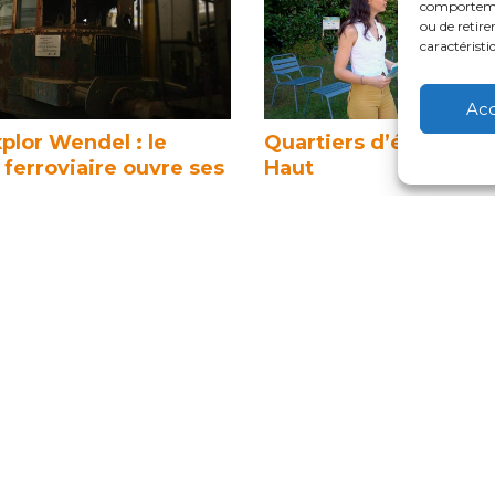
comportement
ou de retire
caractéristi
Ac
plor Wendel : le
Quartiers d’été : Ho
ferroviaire ouvre ses
Haut
Aujourd’hui dans Quartiers
 tracté des tonnes de charbon
vous emmène à Hombour
ur nos pieds : les locomotives
Entre son cœur médiéval, so
houiller. Le Parc …
devenu hôtel de ville, …
t 2026
22 juillet 2026