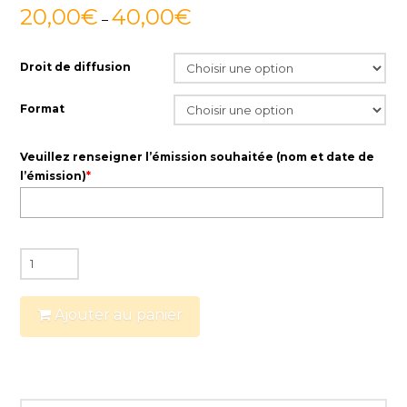
20,00
€
40,00
€
–
Droit de diffusion
Format
Veuillez renseigner l’émission souhaitée (nom et date de
l’émission)
*
quantité
de
Emissions
Ajouter au panier
Mir
Schwatz
Platt