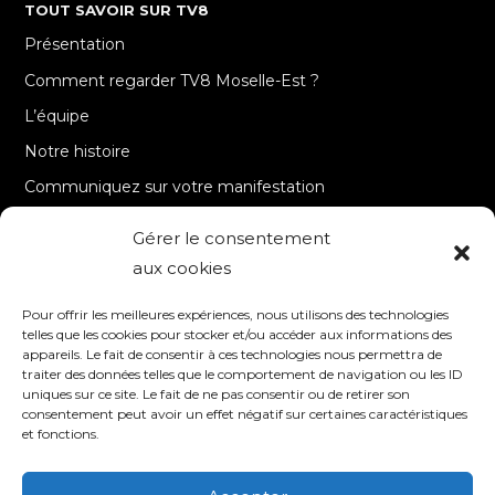
TOUT SAVOIR SUR TV8
Présentation
Comment regarder TV8 Moselle-Est ?
L’équipe
Notre histoire
Communiquez sur votre manifestation
Gérer le consentement
A PROPOS
aux cookies
Accueil
Pour offrir les meilleures expériences, nous utilisons des technologies
Contact
telles que les cookies pour stocker et/ou accéder aux informations des
appareils. Le fait de consentir à ces technologies nous permettra de
Mentions Légales / Crédits
traiter des données telles que le comportement de navigation ou les ID
Politique de cookies (UE)
uniques sur ce site. Le fait de ne pas consentir ou de retirer son
consentement peut avoir un effet négatif sur certaines caractéristiques
Politique de confidentialité – RGPD
et fonctions.
SUIVEZ-NOUS