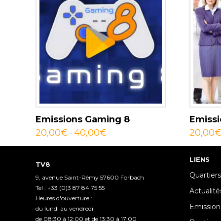
Emissions Gaming 8
Emissi
20,00
€
40,00
€
20,00
–
LIENS
TV8
Quartiers
9, avenue Saint-Rémy 57600 Forbach
Tel : +33 (0)3 87 84 75 55
Actualité
Heures d'ouverture :
Emission
du lundi au vendredi
de 08:30 à 12:00 et de 13:30 à 17:00