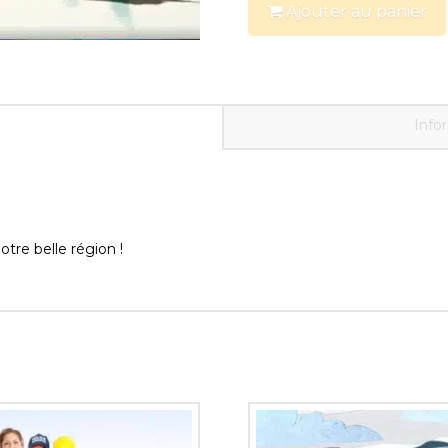
Ajouter au panier
Histoire
et
patrimoine
Info
tre belle région !