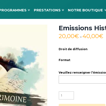
PROGRAMMES
PRESTATIONS
NOTRE BOUTIQUE
Emissions His
20,00
€
40,00
€
–
Droit de diffusion
Format
Veuillez renseigner l’émissio
quantité
de
Emissions