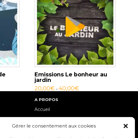
de
Emissions Le bonheur au
jardin
20,00
€
40,00
€
–
A PROPOS
Accueil
lle-Est
Contact
Gérer le consentement aux cookies
Mentions Légales / Crédits