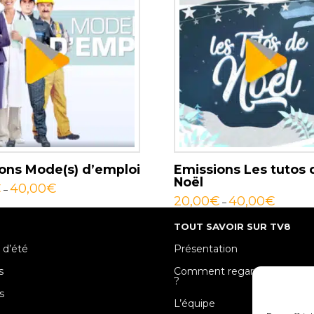
ons Mode(s) d’emploi
Emissions Les tutos 
Noël
€
40,00
€
–
20,00
€
40,00
€
–
TOUT SAVOIR SUR TV8
 d’été
Présentation
s
Comment regarder TV8 Mose
?
s
L’équipe