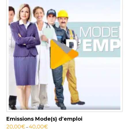
Emissions Mode(s) d’emploi
20,00
€
40,00
€
–