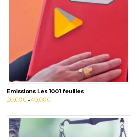
Emissions Les 1001 feuilles
20,00
€
40,00
€
–