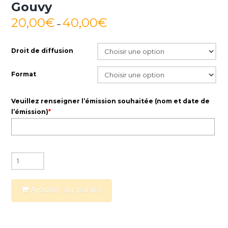
Gouvy
20,00
€
40,00
€
–
Droit de diffusion
Format
Veuillez renseigner l’émission souhaitée (nom et date de
l’émission)
*
quantité
de
Emissions
Ajouter au panier
Les
concerts
du
Gouvy