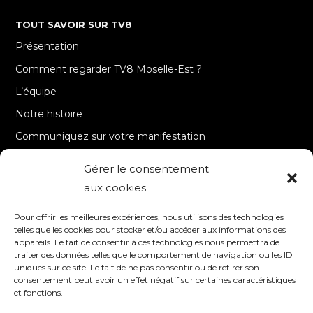
TOUT SAVOIR SUR TV8
Présentation
Comment regarder TV8 Moselle-Est ?
L’équipe
Notre histoire
Communiquez sur votre manifestation
Gérer le consentement
A PROPOS
aux cookies
Accueil
Pour offrir les meilleures expériences, nous utilisons des technologies
Contact
telles que les cookies pour stocker et/ou accéder aux informations des
appareils. Le fait de consentir à ces technologies nous permettra de
Mentions Légales / Crédits
traiter des données telles que le comportement de navigation ou les ID
Politique de cookies (UE)
uniques sur ce site. Le fait de ne pas consentir ou de retirer son
consentement peut avoir un effet négatif sur certaines caractéristiques
Politique de confidentialité – RGPD
et fonctions.