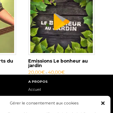
rts du
Emissions Le bonheur au
jardin
20,00
€
40,00
€
–
A PROPOS
Accueil
lle-Est
Contact
Gérer le consentement aux cookies
Mentions Légales / Crédits