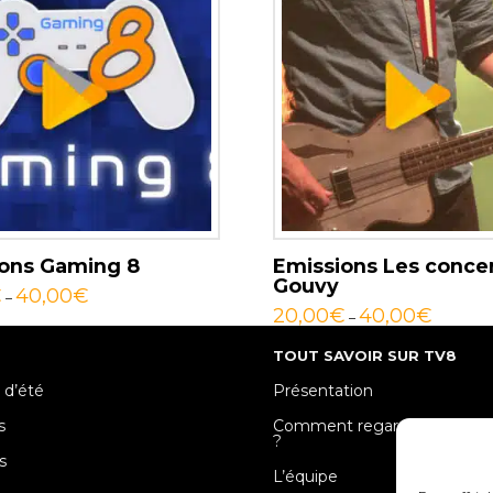
ons Gaming 8
Emissions Les conce
Gouvy
€
40,00
€
–
20,00
€
40,00
€
–
TOUT SAVOIR SUR TV8
 d’été
Présentation
s
Comment regarder TV8 Mose
?
s
L’équipe