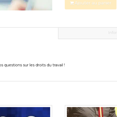
Ajouter au panier
Le
travail
en
questions
Info
uestions sur les droits du travail !