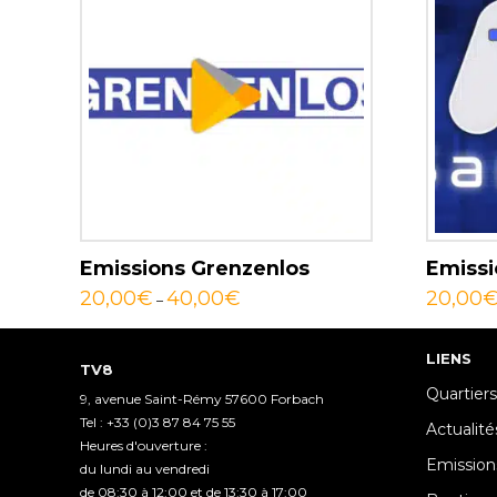
Emissions Grenzenlos
Emissi
20,00
€
40,00
€
20,00
–
LIENS
TV8
Quartiers
9, avenue Saint-Rémy 57600 Forbach
Tel : +33 (0)3 87 84 75 55
Actualité
Heures d'ouverture :
Emission
du lundi au vendredi
de 08:30 à 12:00 et de 13:30 à 17:00