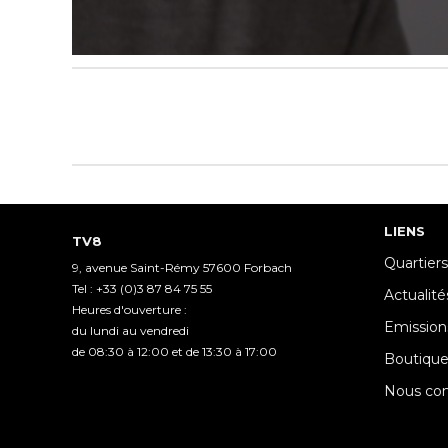
0
seconds
of
6
minutes,
10
seconds
Volume
90%
LIENS
TV8
Quartiers
9, avenue Saint-Rémy 57600 Forbach
Tel : +33 (0)3 87 84 75 55
Actualité
Heures d'ouverture :
Emission
du lundi au vendredi
de 08:30 à 12:00 et de 13:30 à 17:00
Boutiqu
Nous con