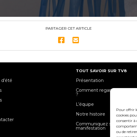
PARTAGER CET ARTICLE
TOUT SAVOIR SUR TV8
 d’été
Présentation
s
Comment regarder TV8 Mose
?
s
L’équipe
e
Pour offrir 
Notre histoire
cookies pour
tacter
consentir à 
Communiquez sur votre
comportement
manifestation
ou de retire