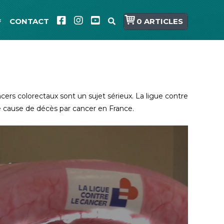
CONTACT
0 ARTICLES
ancers colorectaux sont un sujet sérieux. La ligue contre
ème cause de décès par cancer en France.