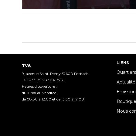
0
seconds
of
3
minutes,
45
seconds
Volume
90%
LIENS
TV8
Quartiers
9, avenue Saint-Rémy 57600 Forbach
Tel : +33 (0)3 87 84 75 55
Actualité
Heures d'ouverture :
Emission
du lundi au vendredi
de 08:30 à 12:00 et de 13:30 à 17:00
Boutiqu
Nous con