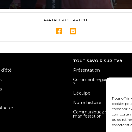
PARTAGER CET ARTICLE
TOUT SAVOIR SUR TV8
 d’été
Présentation
s
Comment regarder TV8 Mose
?
s
L’équipe
e
Pour offrir 
Notre histoire
cookies pour
tacter
consentir à 
Communiquez sur votre
comportement
manifestation
ou de retire
caractéristi