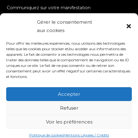
Communiquez sur votre manifestation
Gérer le consentement
A PROPOS
aux cookies
Accueil
Pour offrir les meilleures expériences, nous utilisons des technologies
Contact
telles que les cookies pour stocker et/ou accéder aux informations des
appareils. Le fait de consentir à ces technologies nous permettra de
Mentions Légales / Crédits
traiter des données telles que le comportement de navigation ou les ID
Politique de cookies (UE)
uniques sur ce site. Le fait de ne pas consentir ou de retirer son
consentement peut avoir un effet négatif sur certaines caractéristiques
Politique de confidentialité – RGPD
et fonctions.
Accepter
SUIVEZ-NOUS
Refuser
Voir les préférences
© 2020 TV8 Moselle-Est - 9 avenue Saint-Remy - 57600 FORBACH -
Association de droit local (Bas-Rhin, Haut-Rhin et Moselle) - SIRET : 510 405
509 00017 –
Création et programmation de sites internet : Déclic
Communication
Politique de cookies
Mentions Légales / Crédits