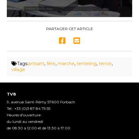
0
seconds
of
PARTAGER CET ARTICLE
43
seconds
Tags:
artisant
,
fête
,
marche
,
tenteling
,
terroir
,
village
TV8
9, avenue Saint-Rémy 57600 Forbach
Tel : +33 (0)3 87 84 75 55
Heures d'ouverture :
du lundi au vendredi
de 08:30 à 12:00 et de 13:30 à 17:00