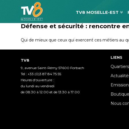
TV8 MOSELLE-EST
Défense et sécurité : rencontre e
Qui de mieux que ceux qui exercent ces métiers au quo
LIENS
TV8
Quartiers
9, avenue Saint-Rémy 57600 Forbach
Tel : +33 (0)3 87 84 75 55
Actualité
Heures d'ouverture :
Emission
du lundi au vendredi
de 08:30 à 12:00 et de 13:30 à 17:00
Boutiqu
Nous con