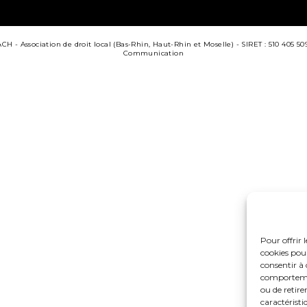
 - Association de droit local (Bas-Rhin, Haut-Rhin et Moselle) - SIRET : 510 405 50
Communication
Pour offrir 
cookies pour
consentir à 
comportement
ou de retire
caractéristi