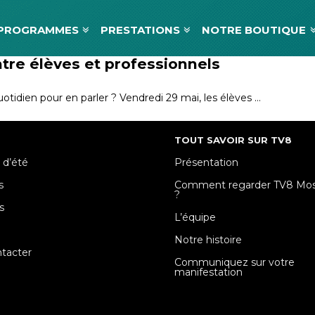
PROGRAMMES
PRESTATIONS
NOTRE BOUTIQUE
ntre élèves et professionnels
tidien pour en parler ? Vendredi 29 mai, les élèves …
TOUT SAVOIR SUR TV8
 d’été
Présentation
s
Comment regarder TV8 Mose
?
s
L’équipe
e
Notre histoire
tacter
Communiquez sur votre
manifestation