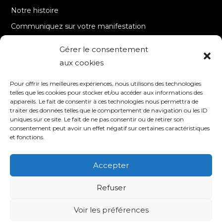
Notre histoire
Communiquez sur votre manifestation
Gérer le consentement
A PROPOS
aux cookies
Accueil
Pour offrir les meilleures expériences, nous utilisons des technologies
Contact
telles que les cookies pour stocker et/ou accéder aux informations des
appareils. Le fait de consentir à ces technologies nous permettra de
Mentions Légales / Crédits
traiter des données telles que le comportement de navigation ou les ID
Politique de cookies (UE)
uniques sur ce site. Le fait de ne pas consentir ou de retirer son
consentement peut avoir un effet négatif sur certaines caractéristiques
Politique de confidentialité – RGPD
et fonctions.
Accepter
SUIVEZ-NOUS
Refuser
Voir les préférences
© 2020 TV8 Moselle-Est - 9 avenue Saint-Remy - 57600 FORBACH -
Association de droit local (Bas-Rhin, Haut-Rhin et Moselle) - SIRET : 510 405