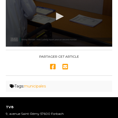
0
seconds
of
PARTAGER CET ARTICLE
3
minutes,
23
seconds
Tags:
municipales
TV8
9, avenue Saint-Rémy 57600 Forbach