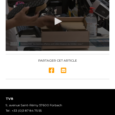
0
seconds
of
PARTAGER CET ARTICLE
2
minutes,
59
seconds
TV8
9, avenue Saint-Rémy 57600 Forbach
Tel : +33 (0)3 87 84 75 55