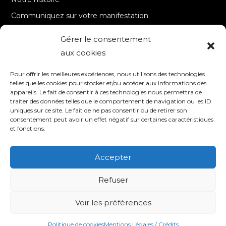
Communiquez sur votre manifestation
Gérer le consentement
A PROPOS
aux cookies
Accueil
Pour offrir les meilleures expériences, nous utilisons des technologies
Contact
telles que les cookies pour stocker et/ou accéder aux informations des
appareils. Le fait de consentir à ces technologies nous permettra de
Mentions Légales / Crédits
traiter des données telles que le comportement de navigation ou les ID
Politique de cookies (UE)
uniques sur ce site. Le fait de ne pas consentir ou de retirer son
consentement peut avoir un effet négatif sur certaines caractéristiques
Politique de confidentialité – RGPD
et fonctions.
Accepter
SUIVEZ-NOUS
Refuser
Voir les préférences
© 2020 TV8 Moselle-Est - 9 avenue Saint-Remy - 57600 FORBACH -
Association de droit local (Bas-Rhin, Haut-Rhin et Moselle) - SIRET : 510 405
509 00017 –
Création et programmation de sites internet : Déclic
Communication
Politique de cookies
Mentions Légales / Crédits