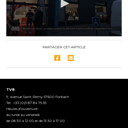
0
seconds
of
PARTAGER CET ARTICLE
3
minutes,
56
seconds
TV8
9, avenue Saint-Rémy 57600 Forbach
Tel : +33 (0)3 87 84 75 55
Heures d'ouverture :
du lundi au vendredi
de 08:30 à 12:00 et de 13:30 à 17:00