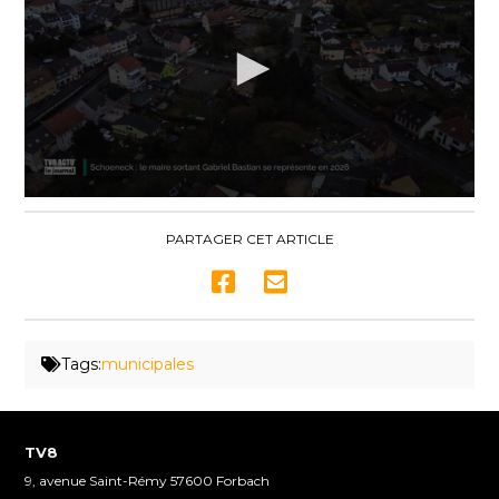
0
seconds
of
PARTAGER CET ARTICLE
3
minutes,
35
seconds
Tags:
municipales
TV8
9, avenue Saint-Rémy 57600 Forbach