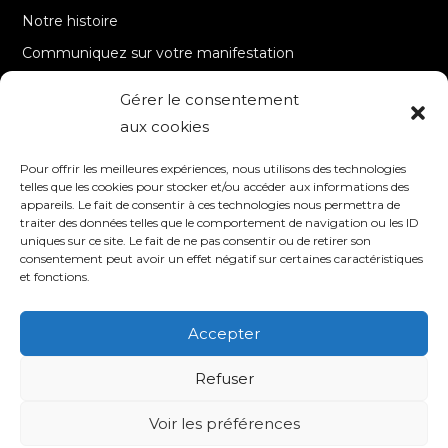
Notre histoire
Communiquez sur votre manifestation
Gérer le consentement
A PROPOS
aux cookies
Accueil
Pour offrir les meilleures expériences, nous utilisons des technologies
Contact
telles que les cookies pour stocker et/ou accéder aux informations des
appareils. Le fait de consentir à ces technologies nous permettra de
Mentions Légales / Crédits
traiter des données telles que le comportement de navigation ou les ID
Politique de cookies (UE)
uniques sur ce site. Le fait de ne pas consentir ou de retirer son
consentement peut avoir un effet négatif sur certaines caractéristiques
Politique de confidentialité – RGPD
et fonctions.
Accepter
SUIVEZ-NOUS
Refuser
Voir les préférences
© 2020 TV8 Moselle-Est - 9 avenue Saint-Remy - 57600 FORBACH -
Association de droit local (Bas-Rhin, Haut-Rhin et Moselle) - SIRET : 510 405