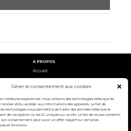
A PROPOS
Accueil
lle-Est
Contact
Gérer le consentement aux cookies
Mentions Légales / Crédits
Politique de cookies (UE)
les meilleures expériences, nous utilisons des technologies telles que les
 stocker et/ou accéder aux informations des appareils. Le fait de
Politique de confidentialité – RGPD
ces technologies nous permettra de traiter des données telles que le
 de navigation ou les ID uniques sur ce site. Le fait de ne pas consentir
r son consentement peut avoir un effet négatif sur certaines
ques et fonctions.
SUIVEZ-NOUS