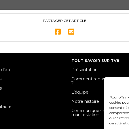
PARTAGER CET ARTICLE
TOUT SAVOIR SUR TV8
 d’été
Présentation
s
Comment regarder TV8 Mose
?
s
L’équipe
e
Pour offrir 
Notre histoire
cookies pour
tacter
consentir à 
Communiquez sur votre
comportement
manifestation
ou de retire
caractéristi