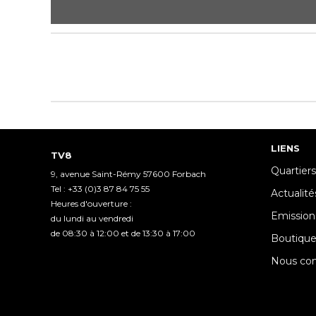
0
seconds
of
18
minutes,
3
seconds
Volume
90%
LIENS
TV8
Quartiers
9, avenue Saint-Rémy 57600 Forbach
Tel : +33 (0)3 87 84 75 55
Actualité
Heures d'ouverture :
Emission
du lundi au vendredi
de 08:30 à 12:00 et de 13:30 à 17:00
Boutiqu
Nous con