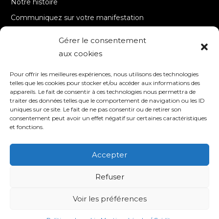
Notre histoire
Communiquez sur votre manifestation
Gérer le consentement
A PROPOS
aux cookies
Accueil
Pour offrir les meilleures expériences, nous utilisons des technologies
Contact
telles que les cookies pour stocker et/ou accéder aux informations des
appareils. Le fait de consentir à ces technologies nous permettra de
Mentions Légales / Crédits
traiter des données telles que le comportement de navigation ou les ID
Politique de cookies (UE)
uniques sur ce site. Le fait de ne pas consentir ou de retirer son
consentement peut avoir un effet négatif sur certaines caractéristiques
Politique de confidentialité – RGPD
et fonctions.
Accepter
SUIVEZ-NOUS
Refuser
Voir les préférences
© 2020 TV8 Moselle-Est - 9 avenue Saint-Remy - 57600 FORBACH -
Association de droit local (Bas-Rhin, Haut-Rhin et Moselle) - SIRET : 510 405
509 00017 –
Création et programmation de sites internet : Déclic