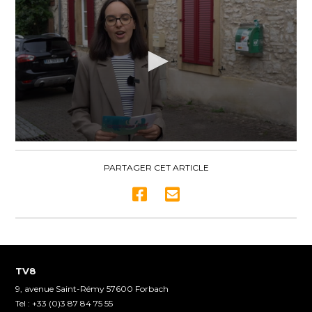
0
seconds
of
PARTAGER CET ARTICLE
21
minutes,
21
seconds
TV8
9, avenue Saint-Rémy 57600 Forbach
Tel : +33 (0)3 87 84 75 55