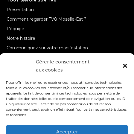
Présentation
Comment regarder TV8 Moselle-Est ?
L’équipe
Notre histoire
Communiquez sur votre manifestation
Gérer le consentement
A PROPOS
aux cookies
Accueil
Pour offrir les meilleures expériences, nous utilisons des technologies
Contact
telles que les cookies pour stocker et/ou accéder aux informations des
appareils. Le fait de consentir à ces technologies nous permettra de
Mentions Légales / Crédits
traiter des données telles que le comportement de navigation ou les ID
Politique de cookies (UE)
uniques sur ce site. Le fait de ne pas consentir ou de retirer son
consentement peut avoir un effet négatif sur certaines caractéristiques
Politique de confidentialité – RGPD
et fonctions.
Accepter
SUIVEZ-NOUS