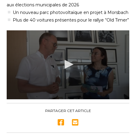
aux élections municipales de 2026
Un nouveau parc photovoltaïque en projet à Morsbach
Plus de 40 voitures présentes pour le rallye “Old Timer”
0
seconds
of
PARTAGER CET ARTICLE
17
minutes,
26
seconds