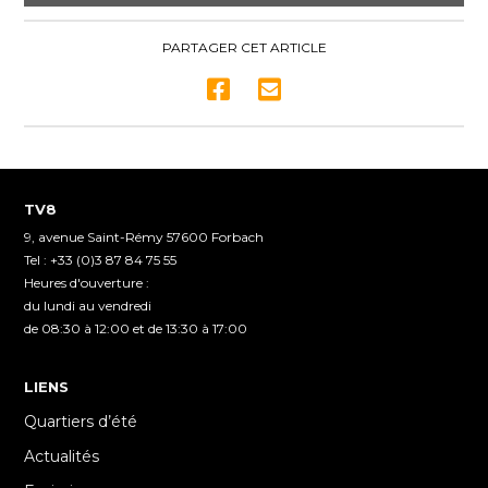
0
seconds
of
PARTAGER CET ARTICLE
16
minutes,
21
seconds
TV8
9, avenue Saint-Rémy 57600 Forbach
Tel : +33 (0)3 87 84 75 55
Heures d'ouverture :
du lundi au vendredi
de 08:30 à 12:00 et de 13:30 à 17:00
LIENS
Quartiers d’été
Actualités