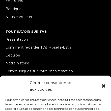
Emissions
Boutique
Nous contacter
TOUT SAVOIR SUR TV8
Présentation
Comment regarder TV8 Moselle-Est ?
L’équipe
Notre histoire
Communiquez sur votre manifestation
Gérer le consentement
A PROPOS
aux cookies
Accueil
Pour offrir les meilleures expériences, nous utilisons des technologies
Contact
telles que les cookies pour stocker et/ou accéder aux informations des
appareils. Le fait de consentir à ces technologies nous permettra de
Mentions Légales / Crédits