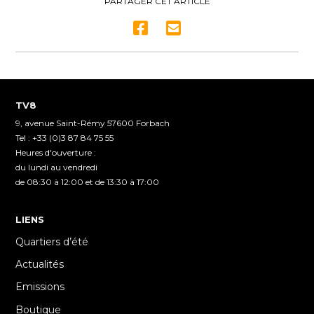
of
PARTAGER CET ARTICLE
17
minutes,
47
seconds
TV8
9, avenue Saint-Rémy 57600 Forbach
Tel : +33 (0)3 87 84 75 55
Heures d'ouverture :
du lundi au vendredi
de 08:30 à 12:00 et de 13:30 à 17:00
LIENS
Quartiers d’été
Actualités
Emissions
Boutique