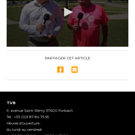
0
seconds
of
PARTAGER CET ARTICLE
17
minutes,
54
seconds
TV8
9, avenue Saint-Rémy 57600 Forbach
Tel : +33 (0)3 87 84 75 55
Heures d'ouverture :
du lundi au vendredi