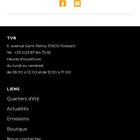
minutes,
28
seconds
TV8
9, avenue Saint-Rémy 57600 Forbach
Tel : +33 (0)3 87 84 75 55
Heures d'ouverture :
du lundi au vendredi
de 08:30 à 12:00 et de 13:30 à 17:00
LIENS
Quartiers d’été
Actualités
Emissions
Boutique
Nous contacter