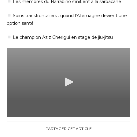
Les membres du Barrabino s’initient à la sarbacane
Soins transfrontaliers : quand l’Allemagne devient une
option santé
Le champion Aziz Cherigui en stage de jiu-jitsu
0
seconds
of
PARTAGER CET ARTICLE
17