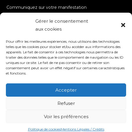
Communiquez sur votre manifestation
Gérer le consentement
A PROPOS
aux cookies
Accueil
Pour offrir les meilleures expériences, nous utilisons des technologies
Contact
telles que les cookies pour stocker et/ou accéder aux informations des
appareils. Le fait de consentir à ces technologies nous permettra de
Mentions Légales / Crédits
traiter des données telles que le comportement de navigation ou les ID
Politique de cookies (UE)
uniques sur ce site. Le fait de ne pas consentir ou de retirer son
consentement peut avoir un effet négatif sur certaines caractéristiques
Politique de confidentialité – RGPD
et fonctions.
Accepter
SUIVEZ-NOUS
Refuser
Voir les préférences
© 2020 TV8 Moselle-Est - 9 avenue Saint-Remy - 57600 FORBACH -
Association de droit local (Bas-Rhin, Haut-Rhin et Moselle) - SIRET : 510 405
509 00017 –
Création et programmation de sites internet : Déclic
Communication
Politique de cookies
Mentions Légales / Crédits