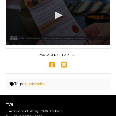
0
seconds
of
PARTAGER CET ARTICLE
2
minutes,
47
seconds
Tags:
municipales
TV8
9, avenue Saint-Rémy 57600 Forbach