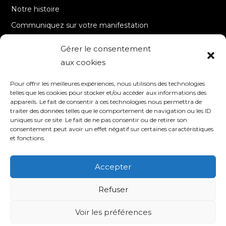
Notre histoire
Communiquez sur votre manifestation
Gérer le consentement
A PROPOS
aux cookies
Accueil
Pour offrir les meilleures expériences, nous utilisons des technologies
Contact
telles que les cookies pour stocker et/ou accéder aux informations des
appareils. Le fait de consentir à ces technologies nous permettra de
Mentions Légales / Crédits
traiter des données telles que le comportement de navigation ou les ID
Politique de cookies (UE)
uniques sur ce site. Le fait de ne pas consentir ou de retirer son
consentement peut avoir un effet négatif sur certaines caractéristiques
Politique de confidentialité – RGPD
et fonctions.
Accepter
SUIVEZ-NOUS
Refuser
Voir les préférences
© 2020 TV8 Moselle-Est - 9 avenue Saint-Remy - 57600 FORBACH -
Association de droit local (Bas-Rhin, Haut-Rhin et Moselle) - SIRET : 510 405