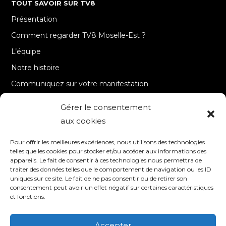
TOUT SAVOIR SUR TV8
Présentation
Comment regarder TV8 Moselle-Est ?
L’équipe
Notre histoire
Communiquez sur votre manifestation
Gérer le consentement
A PROPOS
aux cookies
Accueil
Pour offrir les meilleures expériences, nous utilisons des technologies
Contact
telles que les cookies pour stocker et/ou accéder aux informations des
appareils. Le fait de consentir à ces technologies nous permettra de
Mentions Légales / Crédits
traiter des données telles que le comportement de navigation ou les ID
Politique de cookies (UE)
uniques sur ce site. Le fait de ne pas consentir ou de retirer son
consentement peut avoir un effet négatif sur certaines caractéristiques
Politique de confidentialité – RGPD
et fonctions.
Accepter
SUIVEZ-NOUS