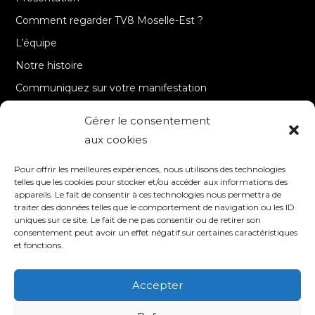
Comment regarder TV8 Moselle-Est ?
L’équipe
Notre histoire
Communiquez sur votre manifestation
Gérer le consentement
A PROPOS
aux cookies
Accueil
Pour offrir les meilleures expériences, nous utilisons des technologies
Contact
telles que les cookies pour stocker et/ou accéder aux informations des
appareils. Le fait de consentir à ces technologies nous permettra de
Mentions Légales / Crédits
traiter des données telles que le comportement de navigation ou les ID
Politique de cookies (UE)
uniques sur ce site. Le fait de ne pas consentir ou de retirer son
consentement peut avoir un effet négatif sur certaines caractéristiques
Politique de confidentialité – RGPD
et fonctions.
Accepter
SUIVEZ-NOUS