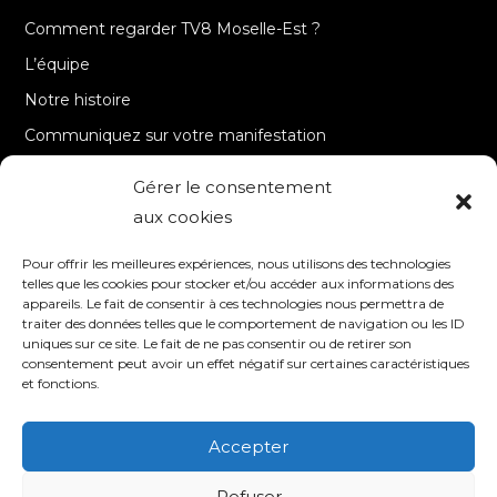
Comment regarder TV8 Moselle-Est ?
L’équipe
Notre histoire
Communiquez sur votre manifestation
Gérer le consentement
A PROPOS
aux cookies
Accueil
Pour offrir les meilleures expériences, nous utilisons des technologies
Contact
telles que les cookies pour stocker et/ou accéder aux informations des
appareils. Le fait de consentir à ces technologies nous permettra de
Mentions Légales / Crédits
traiter des données telles que le comportement de navigation ou les ID
Politique de cookies (UE)
uniques sur ce site. Le fait de ne pas consentir ou de retirer son
consentement peut avoir un effet négatif sur certaines caractéristiques
Politique de confidentialité – RGPD
et fonctions.
Accepter
SUIVEZ-NOUS
Refuser