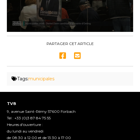
0
seconds
of
PARTAGER CET ARTICLE
2
minutes,
47
seconds
Tags:
municipales
TV8
9, avenue Saint-Rémy 57600 Forbach
Tel : +33 (0)3 87 84 75 55
Heures d'ouverture :
du lundi au vendredi
de 08:30 à 12:00 et de 13:30 à 17:00