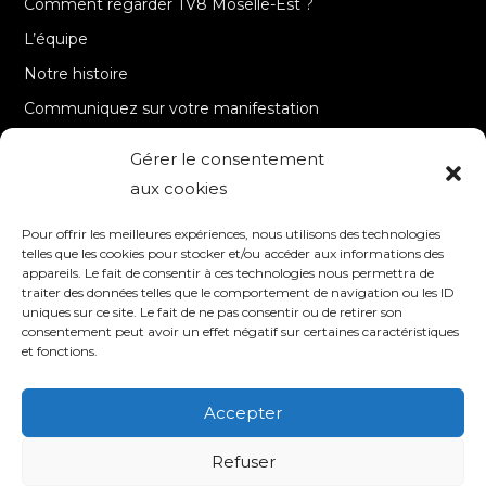
Comment regarder TV8 Moselle-Est ?
L’équipe
Notre histoire
Communiquez sur votre manifestation
Gérer le consentement
A PROPOS
aux cookies
Accueil
Pour offrir les meilleures expériences, nous utilisons des technologies
Contact
telles que les cookies pour stocker et/ou accéder aux informations des
appareils. Le fait de consentir à ces technologies nous permettra de
Mentions Légales / Crédits
traiter des données telles que le comportement de navigation ou les ID
Politique de cookies (UE)
uniques sur ce site. Le fait de ne pas consentir ou de retirer son
consentement peut avoir un effet négatif sur certaines caractéristiques
Politique de confidentialité – RGPD
et fonctions.
Accepter
SUIVEZ-NOUS
Refuser