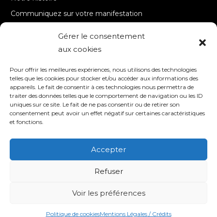
Communiquez sur votre manifestation
Gérer le consentement
A PROPOS
aux cookies
Accueil
Pour offrir les meilleures expériences, nous utilisons des technologies
Contact
telles que les cookies pour stocker et/ou accéder aux informations des
appareils. Le fait de consentir à ces technologies nous permettra de
Mentions Légales / Crédits
traiter des données telles que le comportement de navigation ou les ID
Politique de cookies (UE)
uniques sur ce site. Le fait de ne pas consentir ou de retirer son
consentement peut avoir un effet négatif sur certaines caractéristiques
Politique de confidentialité – RGPD
et fonctions.
Accepter
SUIVEZ-NOUS
Refuser
Voir les préférences
© 2020 TV8 Moselle-Est - 9 avenue Saint-Remy - 57600 FORBACH -
Association de droit local (Bas-Rhin, Haut-Rhin et Moselle) - SIRET : 510 405
509 00017 –
Création et programmation de sites internet : Déclic
Communication
Politique de cookies
Mentions Légales / Crédits