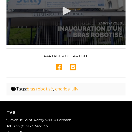
0
seconds
of
PARTAGER CET ARTICLE
2
minutes,
12
seconds
Tags:
bras robotisé
,
charles jully
TV8
9, avenue Saint-Rémy 57600 Forbach
Tel : +33 (0)3 87 84 75 55