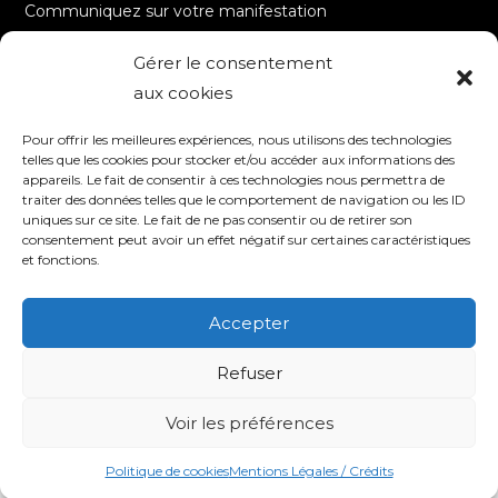
Communiquez sur votre manifestation
Gérer le consentement
A PROPOS
aux cookies
Accueil
Pour offrir les meilleures expériences, nous utilisons des technologies
Contact
telles que les cookies pour stocker et/ou accéder aux informations des
appareils. Le fait de consentir à ces technologies nous permettra de
Mentions Légales / Crédits
traiter des données telles que le comportement de navigation ou les ID
Politique de cookies (UE)
uniques sur ce site. Le fait de ne pas consentir ou de retirer son
consentement peut avoir un effet négatif sur certaines caractéristiques
Politique de confidentialité – RGPD
et fonctions.
Accepter
SUIVEZ-NOUS
Refuser
Voir les préférences
© 2020 TV8 Moselle-Est - 9 avenue Saint-Remy - 57600 FORBACH -
Association de droit local (Bas-Rhin, Haut-Rhin et Moselle) - SIRET : 510 405
509 00017 –
Création et programmation de sites internet : Déclic
Communication
Politique de cookies
Mentions Légales / Crédits