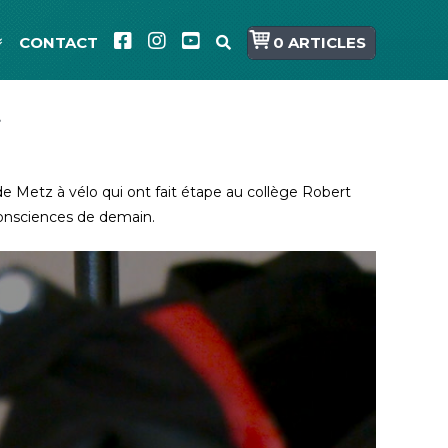
CONTACT
0 ARTICLES
t
 de Metz à vélo qui ont fait étape au collège Robert
consciences de demain.