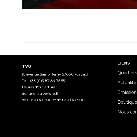
0
seconds
of
2
minutes,
48
seconds
Volume
90%
LIENS
TV8
Quartiers
9, avenue Saint-Rémy 57600 Forbach
Tel : +33 (0)3 87 84 75 55
Actualité
Heures d'ouverture :
Emission
du lundi au vendredi
de 08:30 à 12:00 et de 13:30 à 17:00
Boutiqu
Nous con