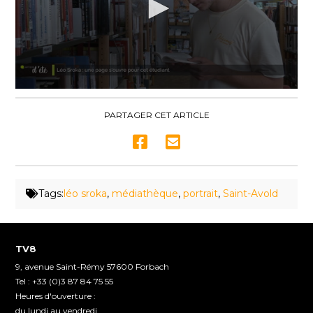
0
seconds
of
PARTAGER CET ARTICLE
2
minutes,
13
seconds
Tags:
léo sroka
,
médiathèque
,
portrait
,
Saint-Avold
TV8
9, avenue Saint-Rémy 57600 Forbach
Tel : +33 (0)3 87 84 75 55
Heures d'ouverture :
du lundi au vendredi