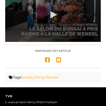
0
seconds
of
PARTAGER CET ARTICLE
2
minutes,
5
seconds
Tags:
bonsai
,
Stiring-Wendel
TV8
9, avenue Saint-Rémy 57600 Forbach