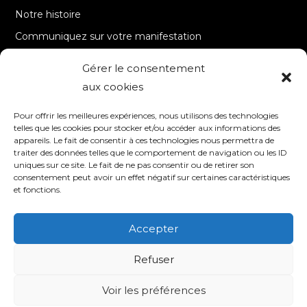
Notre histoire
Communiquez sur votre manifestation
Gérer le consentement
A PROPOS
aux cookies
Accueil
Pour offrir les meilleures expériences, nous utilisons des technologies
Contact
telles que les cookies pour stocker et/ou accéder aux informations des
appareils. Le fait de consentir à ces technologies nous permettra de
Mentions Légales / Crédits
traiter des données telles que le comportement de navigation ou les ID
Politique de cookies (UE)
uniques sur ce site. Le fait de ne pas consentir ou de retirer son
consentement peut avoir un effet négatif sur certaines caractéristiques
Politique de confidentialité – RGPD
et fonctions.
Accepter
SUIVEZ-NOUS
Refuser
Voir les préférences
© 2020 TV8 Moselle-Est - 9 avenue Saint-Remy - 57600 FORBACH -
Association de droit local (Bas-Rhin, Haut-Rhin et Moselle) - SIRET : 510 405