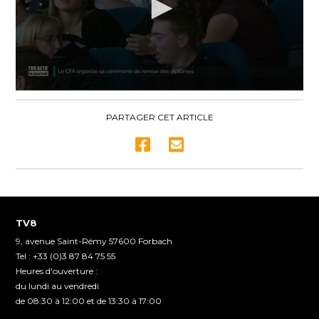
0
seconds
of
PARTAGER CET ARTICLE
1
minute,
4
seconds
TV8
9, avenue Saint-Rémy 57600 Forbach
Tel : +33 (0)3 87 84 75 55
Heures d'ouverture :
du lundi au vendredi
de 08:30 à 12:00 et de 13:30 à 17:00