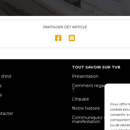
PARTAGER CET ARTICLE
TOUT SAVOIR SUR TV8
 d’été
Présentation
s
Comment regarder TV8 Mose
?
s
L’équipe
e
Pour offrir 
Notre histoire
cookies pour
tacter
consentir à 
Communiquez sur votre
comportement
manifestation
ou de retire