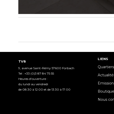
0
seconds
of
3
minutes,
55
seconds
Volume
90%
LIENS
TV8
Quartiers
9, avenue Saint-Rémy 57600 Forbach
Tel : +33 (0)3 87 84 75 55
Actualité
Heures d'ouverture :
Emission
du lundi au vendredi
de 08:30 à 12:00 et de 13:30 à 17:00
Boutiqu
Nous con