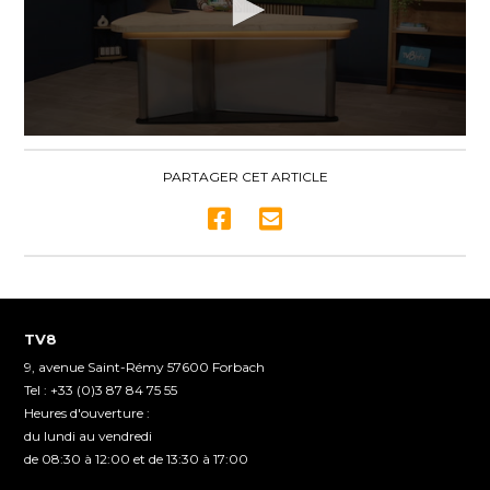
0
seconds
of
PARTAGER CET ARTICLE
7
minutes,
29
seconds
TV8
9, avenue Saint-Rémy 57600 Forbach
Tel : +33 (0)3 87 84 75 55
Heures d'ouverture :
du lundi au vendredi
de 08:30 à 12:00 et de 13:30 à 17:00