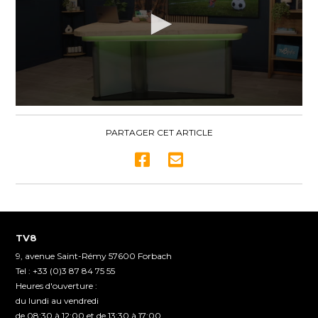
0
seconds
of
PARTAGER CET ARTICLE
8
minutes,
30
seconds
TV8
9, avenue Saint-Rémy 57600 Forbach
Tel : +33 (0)3 87 84 75 55
Heures d'ouverture :
du lundi au vendredi
de 08:30 à 12:00 et de 13:30 à 17:00