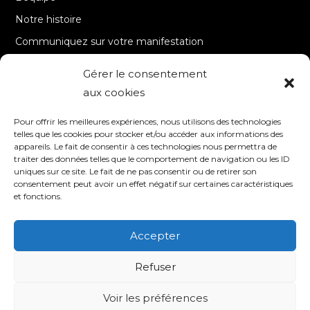
Notre histoire
Communiquez sur votre manifestation
Gérer le consentement
A PROPOS
aux cookies
Accueil
Pour offrir les meilleures expériences, nous utilisons des technologies
Contact
telles que les cookies pour stocker et/ou accéder aux informations des
appareils. Le fait de consentir à ces technologies nous permettra de
Mentions Légales / Crédits
traiter des données telles que le comportement de navigation ou les ID
Politique de cookies (UE)
uniques sur ce site. Le fait de ne pas consentir ou de retirer son
consentement peut avoir un effet négatif sur certaines caractéristiques
Politique de confidentialité – RGPD
et fonctions.
Accepter
SUIVEZ-NOUS
Refuser
Voir les préférences
© 2020 TV8 Moselle-Est - 9 avenue Saint-Remy - 57600 FORBACH -
Association de droit local (Bas-Rhin, Haut-Rhin et Moselle) - SIRET : 510 405