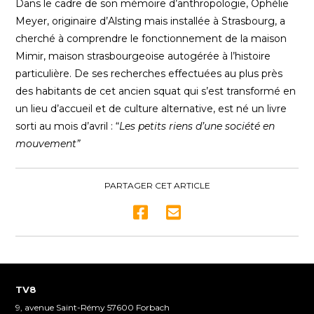
seconds
Dans le cadre de son mémoire d’anthropologie, Ophélie
of
Meyer, originaire d’Alsting mais installée à Strasbourg, a
4
minutes,
cherché à comprendre le fonctionnement de la maison
8
Mimir, maison strasbourgeoise autogérée à l’histoire
seconds
particulière. De ses recherches effectuées au plus près
des habitants de cet ancien squat qui s’est transformé en
un lieu d’accueil et de culture alternative, est né un livre
sorti au mois d’avril : “
Les petits riens d’une société en
mouvement”
PARTAGER CET ARTICLE
TV8
9, avenue Saint-Rémy 57600 Forbach