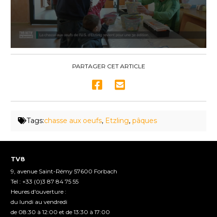
0
seconds
of
PARTAGER CET ARTICLE
1
minute,
55
seconds
Tags:
chasse aux oeufs
,
Etzling
,
pâques
TV8
9, avenue Saint-Rémy 57600 Forbach
Tel : +33 (0)3 87 84 75 55
Heures d'ouverture :
du lundi au vendredi
de 08:30 à 12:00 et de 13:30 à 17:00