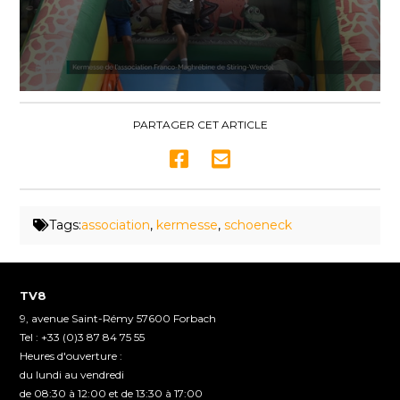
0
seconds
of
PARTAGER CET ARTICLE
28
seconds
Tags:
association
,
kermesse
,
schoeneck
TV8
9, avenue Saint-Rémy 57600 Forbach
Tel : +33 (0)3 87 84 75 55
Heures d'ouverture :
du lundi au vendredi
de 08:30 à 12:00 et de 13:30 à 17:00