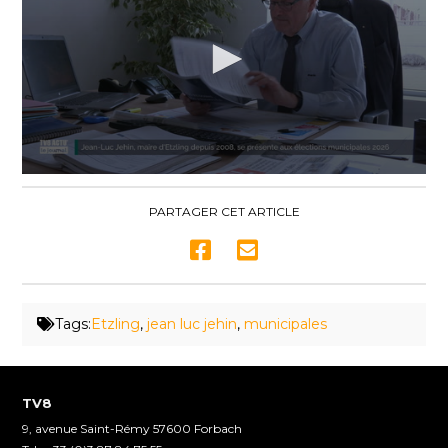
0
seconds
of
PARTAGER CET ARTICLE
2
minutes,
33
seconds
Tags:
Etzling
,
jean luc jehin
,
municipales
TV8
9, avenue Saint-Rémy 57600 Forbach