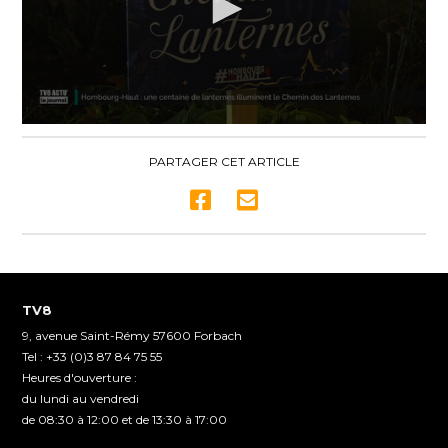
0
seconds
of
PARTAGER CET ARTICLE
2
minutes,
6
seconds
TV8
9, avenue Saint-Rémy 57600 Forbach
Tel : +33 (0)3 87 84 75 55
Heures d'ouverture :
du lundi au vendredi
de 08:30 à 12:00 et de 13:30 à 17:00