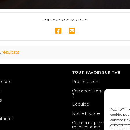
PARTAGER CET ARTICLE
,
résultats
TOUT SAVOIR SUR TV8
 d’été
Présentation
s
Comment regarder TV8 Mose
?
s
L’équipe
e
Pour offrir 
Notre histoire
cookies pour
tacter
consentir à 
Communiquez sur votre
comportement
manifestation