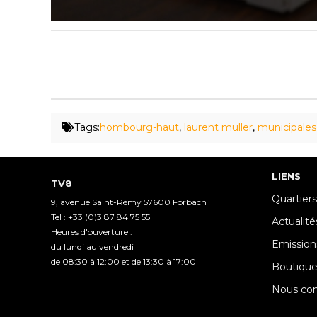
0
seconds
of
2
minutes,
39
seconds
Volume
90%
Tags:
hombourg-haut
,
laurent muller
,
municipales
LIENS
TV8
Quartiers
9, avenue Saint-Rémy 57600 Forbach
Tel : +33 (0)3 87 84 75 55
Actualité
Heures d'ouverture :
Emission
du lundi au vendredi
de 08:30 à 12:00 et de 13:30 à 17:00
Boutiqu
Nous con