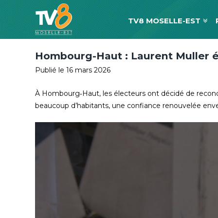
TV8 MOSELLE-EST
Hombourg-Haut : Laurent Muller él
Publié le 16 mars 2026
À Hombourg‑Haut, les électeurs ont décidé de reconduir
beaucoup d’habitants, une confiance renouvelée envers