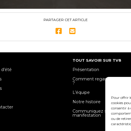
PARTAGER CET ARTICLE
TOUT SAVOIR SUR TV8
 d’été
Présentation
s
Comment regarder TV8 Mose
?
s
L’équipe
e
Pour offrir 
Notre histoire
cookies pour
tacter
consentir à 
Communiquez sur votre
comportement
manifestation
ou de retire
caractéristi