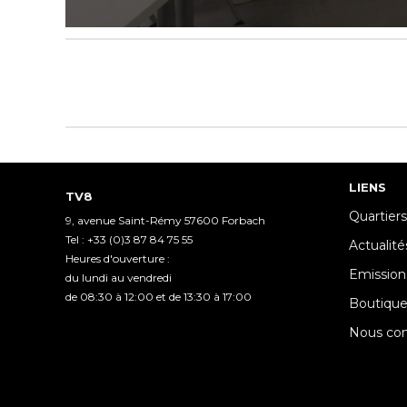
0
seconds
of
57
seconds
Volume
90%
LIENS
TV8
Quartiers
9, avenue Saint-Rémy 57600 Forbach
Tel : +33 (0)3 87 84 75 55
Actualité
Heures d'ouverture :
Emission
du lundi au vendredi
de 08:30 à 12:00 et de 13:30 à 17:00
Boutiqu
Nous con