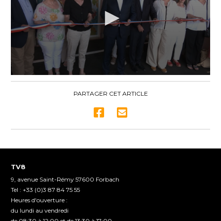
0
seconds
of
PARTAGER CET ARTICLE
2
minutes,
37
seconds
TV8
9, avenue Saint-Rémy 57600 Forbach
Tel : +33 (0)3 87 84 75 55
Heures d'ouverture :
du lundi au vendredi
de 08:30 à 12:00 et de 13:30 à 17:00