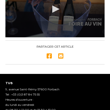
0
seconds
of
PARTAGER CET ARTICLE
2
minutes,
15
seconds
TV8
9, avenue Saint-Rémy 57600 Forbach
Tel : +33 (0)3 87 84 75 55
Heures d'ouverture :
du lundi au vendredi
de 08:30 à 12:00 et de 13:30 à 17:00