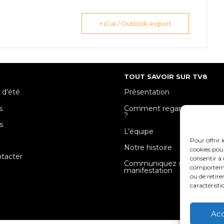
+ iCal / Outlook export
TOUT SAVOIR SUR TV8
 d’été
Présentation
s
Comment regarder TV8 Mose
?
s
L’équipe
e
Pour offrir 
Notre histoire
cookies pour
tacter
consentir à 
Communiquez sur votre
comportement
manifestation
ou de retire
caractéristi
Ac