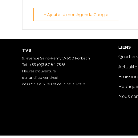
+ Ajouter à mon Agenda Google
LIENS
TV8
Quartiers
9, avenue Saint-Rémy 57600 Forbach
Tel : +33 (0)3 87 84 75 55
Actualité
Heures d'ouverture :
Emission
du lundi au vendredi
de 08:30 à 12:00 et de 13:30 à 17:00
Boutiqu
Nous con