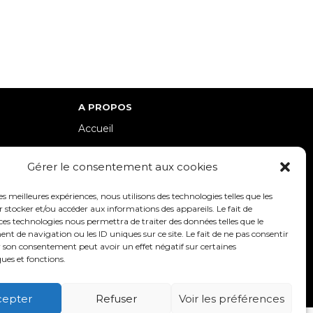
A PROPOS
Accueil
lle-Est
Contact
Gérer le consentement aux cookies
Mentions Légales / Crédits
Politique de cookies (UE)
les meilleures expériences, nous utilisons des technologies telles que les
 stocker et/ou accéder aux informations des appareils. Le fait de
Politique de confidentialité – RGPD
ces technologies nous permettra de traiter des données telles que le
 de navigation ou les ID uniques sur ce site. Le fait de ne pas consentir
r son consentement peut avoir un effet négatif sur certaines
ques et fonctions.
SUIVEZ-NOUS
cepter
Refuser
Voir les préférences